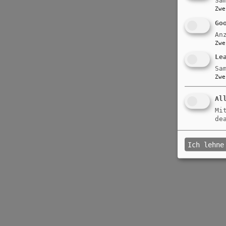
Sa
Zwe
Go
An
Zwe
Le
Sa
Zwe
Al
Mi
de
Ich lehne