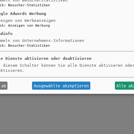
mmeln von Besucherstatistiken
ck
:
Besucher-Statistiken
ogle Adwords Werbung
zeigen von Werbeanzeigen
ck
:
Anzeigen von Werbung
adinfo
mmeln von Unternehmens-Informationen
ck
:
Besucher-Statistiken
le Dienste aktivieren oder deaktivieren
t diesem Schalter können Sie alle Dienste aktivieren ode
aktivieren.
 ab
Ausgewählte akzeptieren
Alle ak