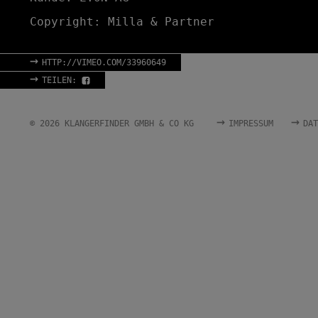
Copyright: Milla & Partner
→
HTTP://VIMEO.COM/33960649
→
TEILEN:
→
→
© 2026 KLANGERFINDER GMBH & CO KG
IMPRESSUM
DAT