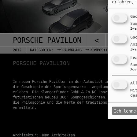
erfahren,
Go
Sa
Zwe
Go
PORSCHE PAVILLON
<
>
An
→
→
Zwe
2012
KATEGORIEN:
RAUMKLANG
KOMPOSITION
Le
PORSCHE PAVILLION
Sa
Zwe
Im neuen Porsche Pavillon in der Autostadt in Wolfsburg ka
Al
die Geschichte der Sportwagenmarke – angefangen beim Porsc
Mi
erleben. Die Klangerfinder GmbH & Co KG konzipierte und pr
de
futuristischen Neubau 360° Soundgeschichten, die den Besuc
die Philosophie und die Werte der traditionsreichen Marke
vermitteln.
Ich lehne
Architektur: Henn Architekten