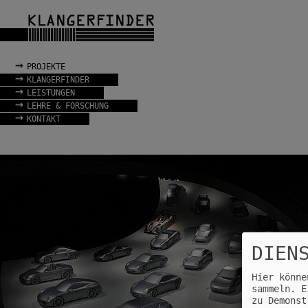
→
PROJEKTE
→
KLANGERFINDER
→
LEISTUNGEN
→
LEHRE & FORSCHUNG
→
KONTAKT
DIEN
Hier könne
sammeln. E
zu Demonst