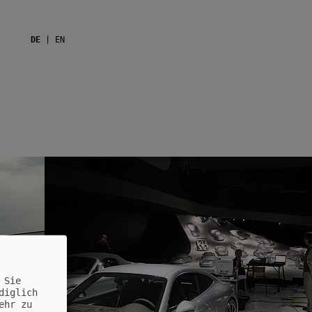
DE
|
EN
 Sie
diglich
ehr zu