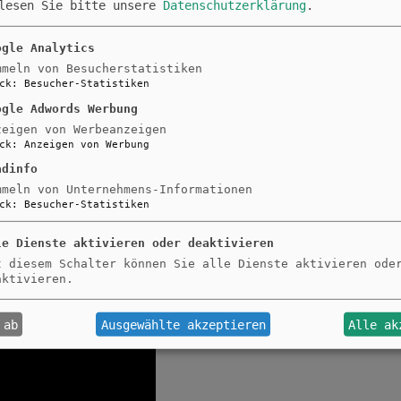
 lesen Sie bitte unsere
Datenschutzerklärung
.
ogle Analytics
mmeln von Besucherstatistiken
ck
:
Besucher-Statistiken
ogle Adwords Werbung
zeigen von Werbeanzeigen
ck
:
Anzeigen von Werbung
adinfo
mmeln von Unternehmens-Informationen
ck
:
Besucher-Statistiken
nn man ab sofort
le Dienste aktivieren oder deaktivieren
he 356 bis heute –
t diesem Schalter können Sie alle Dienste aktivieren ode
oduzierte für den
aktivieren.
hern der Autostadt
 emotional
 ab
Ausgewählte akzeptieren
Alle ak