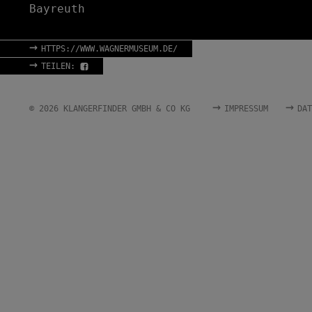
Bayreuth
→
HTTPS://WWW.WAGNERMUSEUM.DE/
→
TEILEN:
→
→
© 2026 KLANGERFINDER GMBH & CO KG
IMPRESSUM
DAT