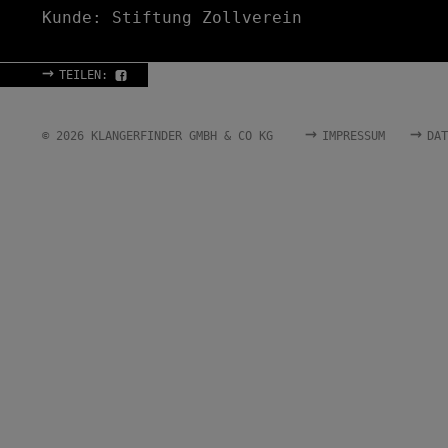
Kunde: Stiftung Zollverein
→
TEILEN:
→
→
© 2026 KLANGERFINDER GMBH & CO KG
IMPRESSUM
DAT