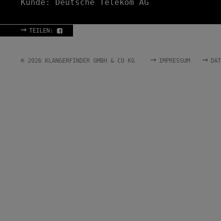
Kunde: Deutsche Telekom AG
→
TEILEN:
→
→
© 2026 KLANGERFINDER GMBH & CO KG
IMPRESSUM
DAT