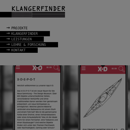
→
PROJEKTE
→
KLANGERFINDER
→
LEISTUNGEN
→
LEHRE & FORSCHUNG
→
KONTAKT