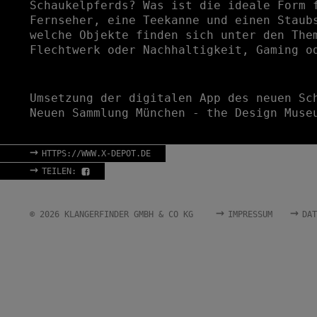
Schaukelpferds? Was ist die ideale Form 
Fernseher, eine Teekanne und einen Staub
welche Objekte finden sich unter den The
Flechtwerk oder Nachhaltigkeit, Gaming o
Umsetzung der digitalen App des neuen Sc
Neuen Sammlung München - the Design Muse
→
HTTPS://WWW.X-DEPOT.DE
→
TEILEN:
→
→
© 2026 KLANGERFINDER GMBH & CO KG
IMPRESSUM
DAT