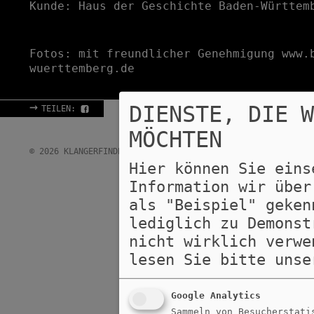
Kunde: Haus der Geschichte Baden-Württem
Fotos: mit freundlicher Genehmigung
www.
wuerttemberg.de
→
DIENSTE, DIE 
TEILEN:
MÖCHTEN
→
→
© 2026 KLANGERFINDER GMBH & CO KG
IMPRESSUM
DAT
Hier können Sie eins
Information wir über
als "Beispiel" geken
lediglich zu Demonst
nicht wirklich verwe
lesen Sie bitte uns
Google Analytics
Sammeln von Besucherstati